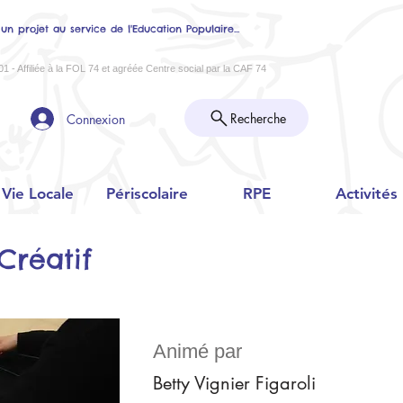
 un projet au service de l'Education Populaire...
01 - Affiliée à la FOL 74 et agréée Centre social par la CAF 74
Recherche
Connexion
Vie Locale
Périscolaire
RPE
Activités
 Créatif
Animé par
Betty Vignier Figaroli