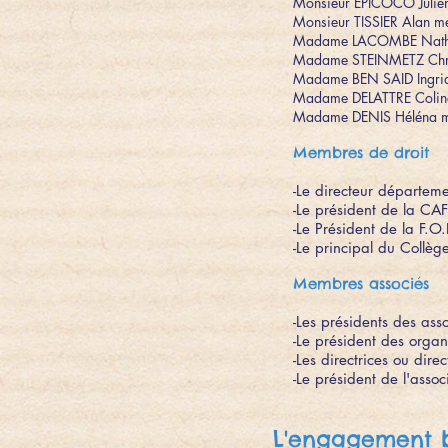
Monsieur EPICOCO Julie
Monsieur TISSIER Alan 
Madame LACOMBE Natha
Madame STEINMETZ Chri
Madame BEN SAID Ingri
Madame DELATTRE Colin
Madame DENIS Héléna m
Membres de droit
-Le directeur départeme
-Le président de la CA
-Le Président de la F.O
-Le principal du Collèg
Membres associés
-Les présidents des ass
-Le président des organ
-Les directrices ou dire
-Le président de l'asso
L'engagement b