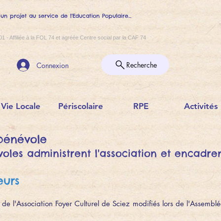
 un projet au service de l'Education Populaire...
01 - Affiliée à la FOL 74 et agréée Centre social par la CAF 74
Recherche
Connexion
Vie Locale
Périscolaire
RPE
Activités
bénévole
oles administrent l'association et encadrent 
eurs
ts de l'Association Foyer Culturel de Sciez modifiés lors de l'Asse