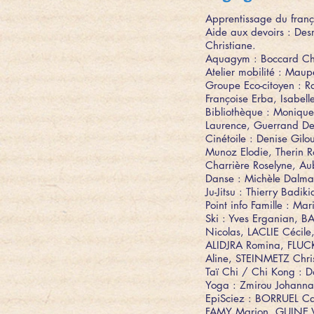
Apprentissage du frança
Aide aux devoirs : Des
Christiane.
Aquagym : Boccard Ch
Atelier mobilité : Maupe
Groupe Eco-citoyen : R
Françoise Erba, Isabel
Bibliothèque : Monique
Laurence, Guerrand Den
Cinétoile : Denise Gilo
Munoz Elodie, Therin R
Charrière Roselyne, Au
Danse : Michèle Dalma
Ju-Jitsu : Thierry Badi
Point info Famille : Ma
Ski : Yves Erganian,
Nicolas, LACLIE Cécil
ALIDJRA Romina, FLUC
Aline, STEINMETZ Chri
Taï Chi / Chi
Kong : D
Yoga : Zmirou Johanna,
EpiSciez : BORRUEL C
FAMY Marion, GUINE V