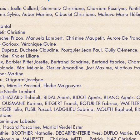
is : Joelle Collard, Steinmetz Christiane, Charriere Roselyne, Ponti
mis Sylvie, Auber Martine, Ciboulet Christiane, Mahevo Marie Hélè
antal
tit Christine
achel Frizon, Manuela Lambert, Christine Maupetit, Aurore De Fran
le Gorioux, Véronique Guine
 Dupraz, Duchene Claudine, Fourquier Jean Paul, Guily Clémence, 
ise, Kholer Liliane
ux, Barbier Pittet Josette, Bertrand Sandrine, Bertand Fabrice, Char
olande, Réal Mélanie, Gerlier Amandine, Jost Maxime, Vuattoux Fra
ber Martine
u, Grignard Jocelyne
kian, Mireille Peccoud, Elodie Malgouyres
rie-Noelle Lambert
 BALTHAZARD Thibault, BIDAL André, BIDOT Agnès, BLANC Agnès,
e, OUSMANE Karima, RIEGERT Franck, ROTURIER Fabrice, WAEFLER 
KIGER Julie, FUSIL Pascal, LADGILIEU Sabrina, MOUTH Raphael, 
stiane
ominique Labeste
 Hacard Pascaline, Martial Verdel Ester
athie, BROTHIER Nathalie, DECARPENTERIE Yves, DUFLO Marie, DU
éronique, MAUPETIT Christine, MITTI Patrick, NAZ Christian