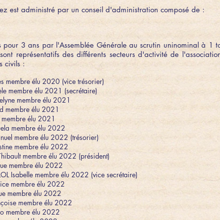
iez est administré par un conseil d'administration composé de :
pour 3 ans par l'Assemblée Générale au scrutin uninominal à 1 tou
sont représentatifs des différents secteurs d'activité de l'associati
 civils :
membre élu 2020 (vice trésorier)
 membre élu 2021 (secrétaire)
lyne membre élu 2021
rd membre élu 2021
 membre élu 2021
la membre élu 2022
el membre élu 2022 (trésorier)
tine membre élu 2022
ibault membre élu 2022 (président)
e membre élu 2022
Isabelle membre élu 2022 (vice secrétaire)
ice membre élu 2022
e membre élu 2022
oise membre élu 2022
no membre élu 2022