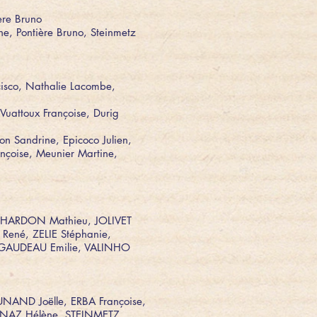
ère Bruno
ne, Pontière Bruno, Steinmetz
cisco, Nathalie Lacombe,
Vuattoux Françoise, Durig
ron Sandrine, Epicoco Julien,
nçoise, Meunier Martine,
 CHARDON Mathieu, JOLIVET
René, ZELIE Stéphanie,
RIGAUDEAU Emilie, VALINHO
NAND Joëlle, ERBA Françoise,
, NAZ Hélène, STEINMETZ