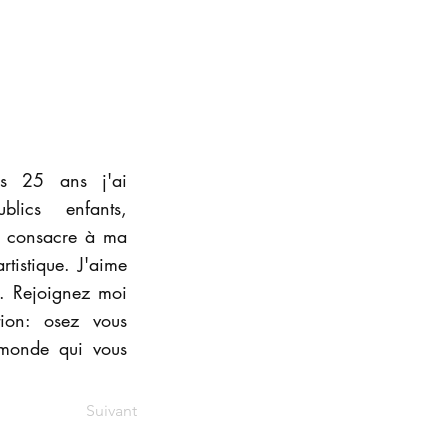
uis 25 ans j'ai
lics enfants,
me consacre à ma
tistique. J'aime
e. Rejoignez moi
ion: osez vous
 monde qui vous
Suivant