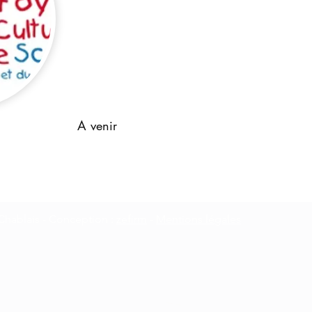
A venir
 Chablais - Conception :
zefirm
-
Mentions légales