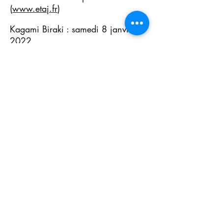
(
www.etaj.fr
)
Kagami Biraki : samedi 8 janvier
2022
En cas d'inscription aux cours
ados-adultes du mardi et du jeudi,
forfait 3h à 298,70€.
S'inscrire
Ju Jitsu
© 2023 Foyer Culturel de Sciez et du
Chablais - Conception :
zefirm
-
Mentions
légales