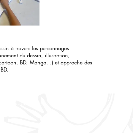
sin à travers les personnages
nnement du dessin, illustration,
(cartoon, BD, Manga…) et approche des
 BD.
 Chablais - Conception :
zefirm
-
Mentions légales