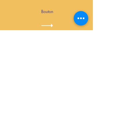
Bouton
Bouton
Bouton
Bouton
© 2023 Foyer Culturel de Sciez et du
Chablais - Conception :
zefirm
-
Mentions
légales